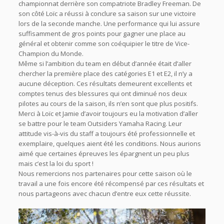
championnat derrière son compatriote Bradley Freeman. De
son côté Loïc a réussi à conclure sa saison sur une victoire
lors de la seconde manche. Une performance qui lui assure
suffisamment de gros points pour gagner une place au
général et obtenir comme son coéquipier le titre de Vice-
Champion du Monde.
Même si l’ambition du team en début d’année était d’aller
chercher la première place des catégories E1 et E2, il n’y a
aucune déception. Ces résultats demeurent excellents et
comptes tenus des blessures qui ont diminué nos deux
pilotes au cours de la saison, ils n’en sont que plus positifs.
Merci à Loïc et Jamie d’avoir toujours eu la motivation d’aller
se battre pour le team Outsiders Yamaha Racing. Leur
attitude vis-à-vis du staff a toujours été professionnelle et
exemplaire, quelques aient été les conditions. Nous aurions
aimé que certaines épreuves les épargnent un peu plus
mais c’est la loi du sport !
Nous remercions nos partenaires pour cette saison où le
travail a une fois encore été récompensé par ces résultats et
nous partageons avec chacun d’entre eux cette réussite.