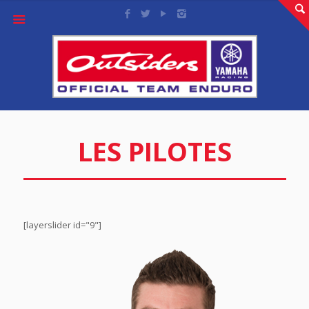
LES PILOTES
[layerslider id="9"]