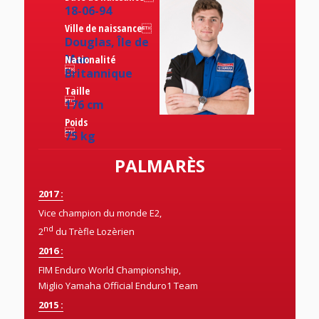
18-06-94
Ville de naissance
Douglas, Île de
Man
Nationalité

Britannique
Taille

176 cm
Poids

75 kg
PALMARÈS
2017 :
Vice champion du monde E2,
nd
2
du Trèfle Lozèrien
2016 :
FIM Enduro World Championship,
Miglio Yamaha Official Enduro1 Team
2015 :