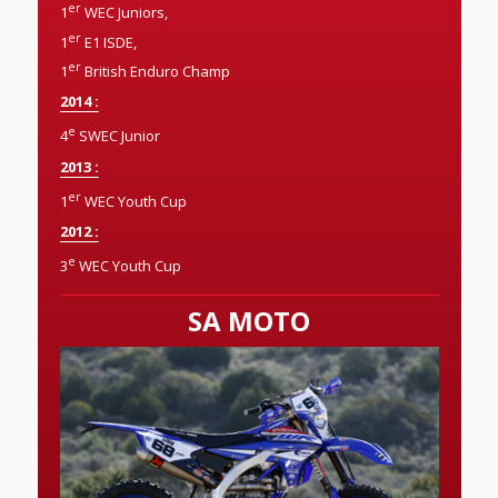
er
1
WEC Juniors,
er
1
E1 ISDE,
er
1
British Enduro Champ
2014 :
e
4
SWEC Junior
2013 :
er
1
WEC Youth Cup
2012 :
e
3
WEC Youth Cup
SA MOTO