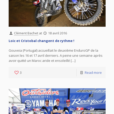
Clément Bachet
at
18 avril 2016
Loic et Cristobal changent de rythme !
Gouveia (Portugal) accueillait le deuxième EnduroGP de la
saison les 16 et 17 avril derniers. A peine une semaine après
avoir quitté un Maroc aride et ensoleillé […]
3
Read more