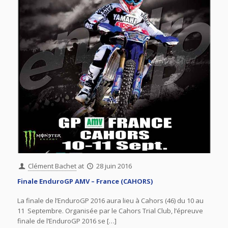
Clément Bachet
at
28 juin 2016
Finale EnduroGP AMV – France (CAHORS)
La finale de l’EnduroGP 2016 aura lieu à Cahors (46) du 10 au
11 Septembre. Organisée par le Cahors Trial Club, l’épreuve
finale de l’EnduroGP 2016 se […]