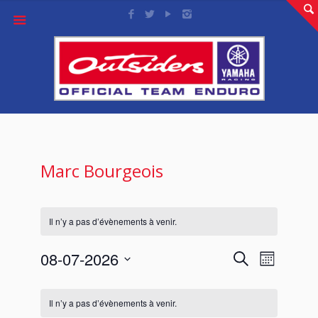
Marc Bourgeois
Il n’y a pas d’évènements à venir.
Recherche
Navigation
08-07-2026
Recherche
et
de
Mois
navigation
vues
Sélectionnez
de
Évènement
Calendrier
vues
une
de
Évènements
Il n’y a pas d’évènements à venir.
Évènements
date.