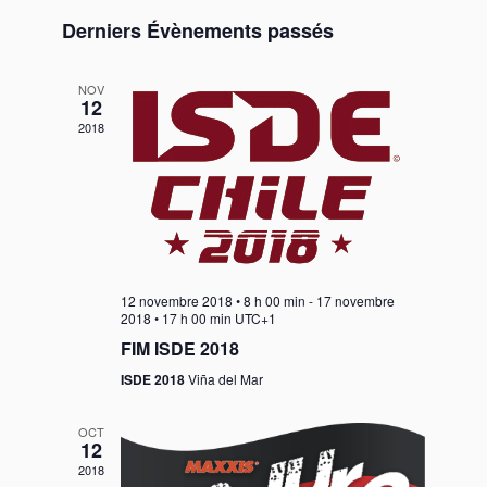
Derniers Évènements passés
NOV
12
2018
12 novembre 2018 • 8 h 00 min
-
17 novembre
2018 • 17 h 00 min
UTC+1
FIM ISDE 2018
ISDE 2018
Viña del Mar
OCT
12
2018